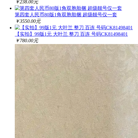
￥238.00元
第四套人民币80版1角双胞胎捆 超级靓号仅一套
￥3550.00元
【实拍】99版1元 大叶兰 整刀 百连 号码CK81498401
￥780.00元