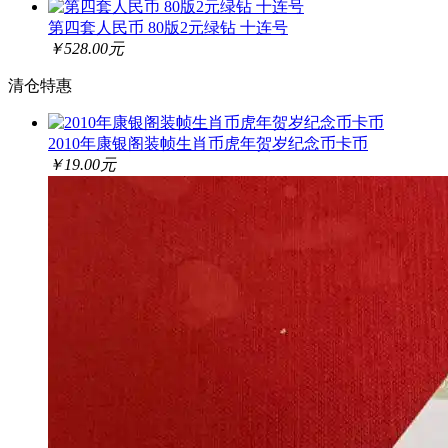
第四套人民币 80版2元绿钻 十连号
￥528.00元
清仓特惠
2010年康银阁装帧生肖币虎年贺岁纪念币卡币
￥19.00元