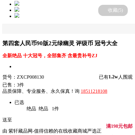
收藏(
5
)
第四套人民币90版2元绿幽灵 评级币 冠号大全
全新绝品 十大冠号，全部集齐 含最贵补号ZJ
1.2w
货号：ZXCP008130
已有
人围观
已售：3件
品质保障、专业服务、永久保真！询
18511218108
已选
绝品
绝品
1
件
送至
满198元包邮
由 紫轩藏品网-值得信赖的在线收藏商城严选正