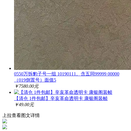
0550万拆豹子号一组 10190111。含五同99999 00000
（019倒置号）面值5
￥7580.00元
【清仓 1件包邮】辛亥革命透明卡 康银阁装帧
￥49.00元
上拉查看图文详情