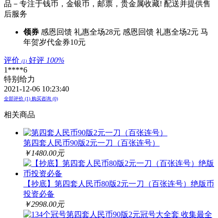
品－专注于钱币，金银币，邮票，贵金属收藏! 配送并提供售
后服务
领券
感恩回馈 礼惠全场28元
感恩回馈 礼惠全场2元
马
年贺岁代金券10元
评价
好评
100%
(1)
1****6
特别给力
2021-12-06 10:23:40
全部评价 (1)
购买咨询 (0)
相关商品
第四套人民币90版2元一刀（百张连号）
￥1480.00元
【抄底】第四套人民币80版2元一刀（百张连号）绝版币
投资必备
￥2998.00元