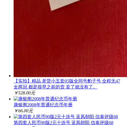
【实拍】精品 老货小五套05版全同号豹子号 全程无47
全两冠 都是很早之前的货 卖了就没有了。
￥528.00元
康银阁2008年普通纪念币年册
￥66.00元
第四套人民币90版2元十连号 蓝凤朝阳 信泰评级68