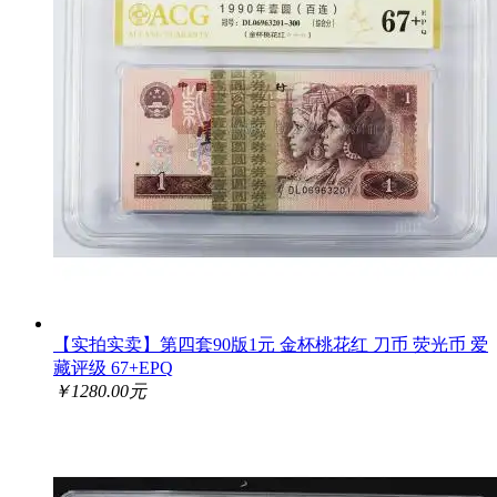
【实拍实卖】第四套90版1元 金杯桃花红 刀币 荧光币 爱
藏评级 67+EPQ
￥1280.00元