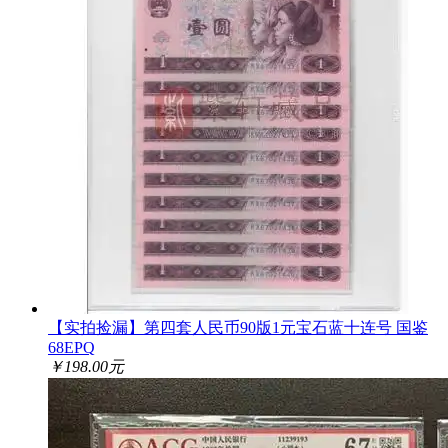
【实拍捡漏】第四套人民币90版1元宝石蓝十连号 国鉴
68EPQ
￥198.00元