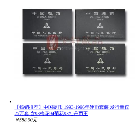
【畅销推荐】中国硬币 1993-1996年硬币套装 发行量仅
25万套 含93梅花94菊花93牡丹币王
￥588.00元