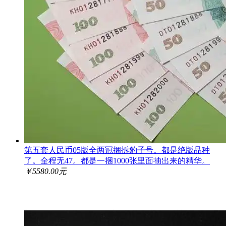
第五套人民币05版全两冠捆拆豹子号。都是绝版品种
了。全程无47。都是一捆1000张里面抽出来的精华。
￥5580.00元