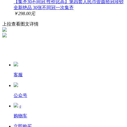
【集齐30不同冠 性价比高】第四套人民币壹圆拾冠珍钞
全新绝品 30张不同冠一次集齐
￥298.00元
上拉查看图文详情
客服
公众号
0
购物车
立即购买