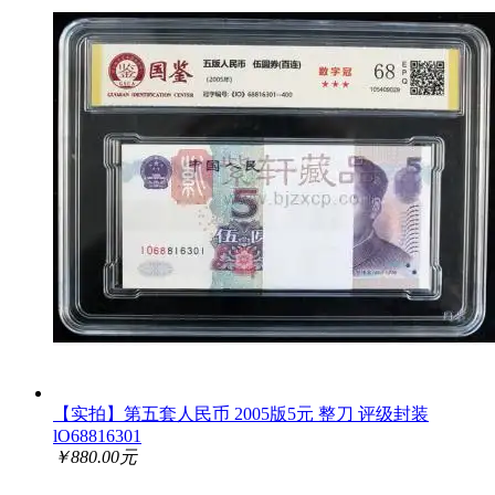
【实拍】第五套人民币 2005版5元 整刀 评级封装
lO68816301
￥880.00元