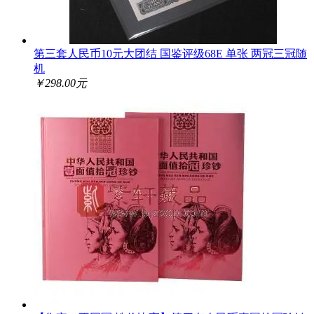
第三套人民币10元大团结 国鉴评级68E 单张 两冠三冠随
机
￥298.00元