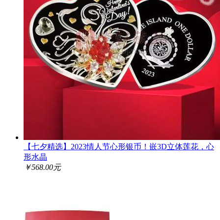
【七夕精选】2023情人节心形银币！嵌3D立体莲花，心
形水晶
￥568.00元