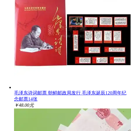
毛泽东诗词邮票 朝鲜邮政局发行 毛泽东诞辰120周年纪
念邮票14张
￥48.00元