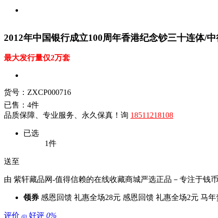
2012年中国银行成立100周年香港纪念钞三十连体/
最大发行量仅2万套
货号：ZXCP000716
已售：4件
品质保障、专业服务、永久保真！询
18511218108
已选
1
件
送至
由 紫轩藏品网-值得信赖的在线收藏商城严选正品－专注于钱币
领券
感恩回馈 礼惠全场28元
感恩回馈 礼惠全场2元
马年
评价
好评
0%
(0)