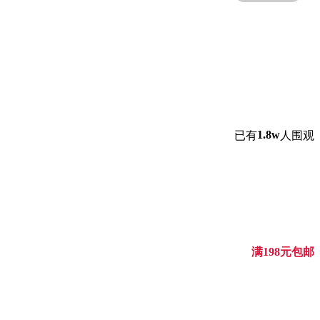
1.8w
已有
人围观
满198元包邮