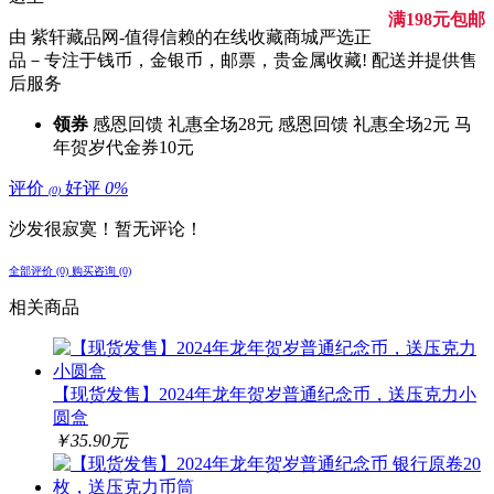
满198元包邮
由 紫轩藏品网-值得信赖的在线收藏商城严选正
品－专注于钱币，金银币，邮票，贵金属收藏! 配送并提供售
后服务
领券
感恩回馈 礼惠全场28元
感恩回馈 礼惠全场2元
马
年贺岁代金券10元
评价
好评
0%
(0)
沙发很寂寞！暂无评论！
全部评价 (0)
购买咨询 (0)
相关商品
【现货发售】2024年龙年贺岁普通纪念币，送压克力小
圆盒
￥35.90元