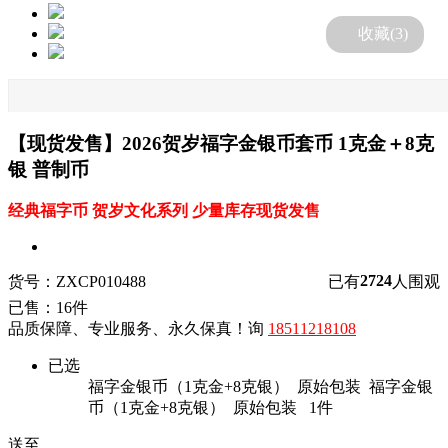
收藏(
3
)
【现货发售】2026贺岁福字金银币套币 1克金＋8克
银 普制币
经典福字币 贺岁文化系列 少量库存现货发售
2724
货号：ZXCP010488
已有
人围观
已售：16件
品质保障、专业服务、永久保真！询
18511218108
已选
福字金银币（1克金+8克银） 原始包装
福字金银
币（1克金+8克银） 原始包装
1
件
送至