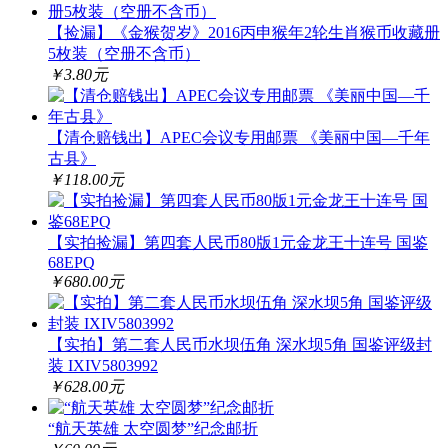
【捡漏】《金猴贺岁》2016丙申猴年2轮生肖猴币收藏册
5枚装（空册不含币）
￥3.80元
【清仓赔钱出】APEC会议专用邮票 《美丽中国—千年
古县》
￥118.00元
【实拍捡漏】第四套人民币80版1元金龙王十连号 国鉴
68EPQ
￥680.00元
【实拍】第二套人民币水坝伍角 深水坝5角 国鉴评级封
装 IXIV5803992
￥628.00元
“航天英雄 太空圆梦”纪念邮折