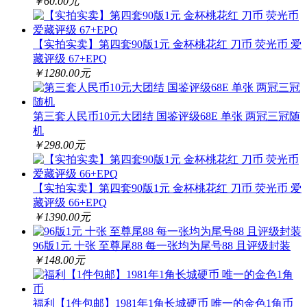
￥60.00元
【实拍实卖】第四套90版1元 金杯桃花红 刀币 荧光币 爱
藏评级 67+EPQ
￥1280.00元
第三套人民币10元大团结 国鉴评级68E 单张 两冠三冠随
机
￥298.00元
【实拍实卖】第四套90版1元 金杯桃花红 刀币 荧光币 爱
藏评级 66+EPQ
￥1390.00元
96版1元 十张 至尊尾88 每一张均为尾号88 且评级封装
￥148.00元
福利【1件包邮】1981年1角长城硬币 唯一的金色1角币