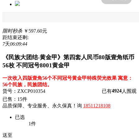
限时秒杀
￥597.60元
距结束还剩:
7
天
06
:
09
:
44
《民族大团结-黄金甲》第四套人民币80版壹角纸币
56枚 不同冠号8001黄金甲
一次收入四版壹角56个不同冠号黄金甲特殊荧光效果 寓意：
56个民族，民族团结。
4924
货号：ZXCP010354
已有
人围观
已售：15件
品质保障、专业服务、永久保真！询
18511218108
已选
1
件
送至