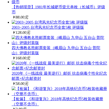
【热销现货】1981年长城硬币壹元单枚（长城币）评级
币
￥88.00元
2003~2005 台湾风光纪念币全套5枚 评级版
￥128.00元
四大佛教名胜邮票套装（峨眉山 九华山 五台山 普陀
山）评级封装版
￥168.00元
2020年《一线战疫 最美逆行》邮折 抗击病毒个性化纪念
邮票+纪念邮资封
￥58.00元
【捡漏】《和谐复兴》2018年高铁纪念币5枚装收藏册
（空册不含币）