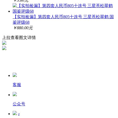
￥3.80元
【实拍捡漏】第四套人民币805十连号 三星苍松翠鹤 国
鉴评级68
￥880.00元
上拉查看图文详情
客服
公众号
0