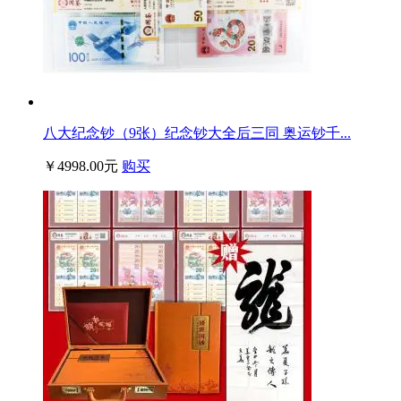
八大纪念钞（9张）纪念钞大全后三同 奥运钞千...
￥4998.00元
购买