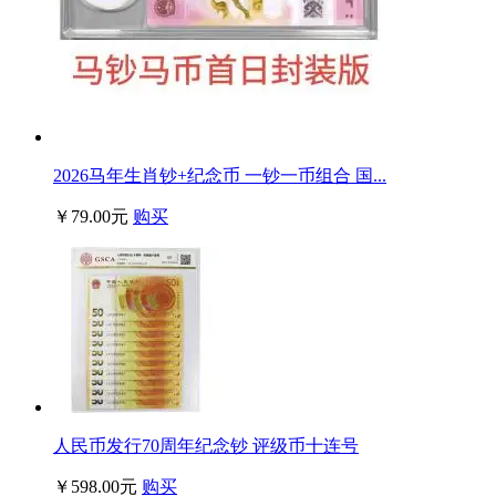
2026马年生肖钞+纪念币 一钞一币组合 国...
￥79.00元
购买
人民币发行70周年纪念钞 评级币十连号
￥598.00元
购买