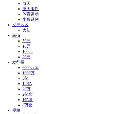
航天
重大事件
体育运动
生肖系列
发行地区
大陆
面值
50元
10元
100元
20元
发行量
6000万套
1000万
3亿
1.2亿
20万
2亿套
1亿张
8万套
规格