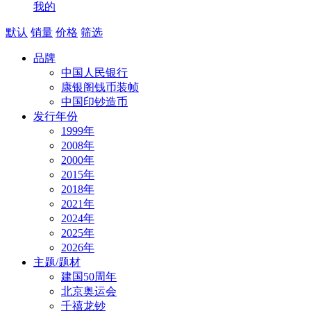
我的
默认
销量
价格
筛选
品牌
中国人民银行
康银阁钱币装帧
中国印钞造币
发行年份
1999年
2008年
2000年
2015年
2018年
2021年
2024年
2025年
2026年
主题/题材
建国50周年
北京奥运会
千禧龙钞