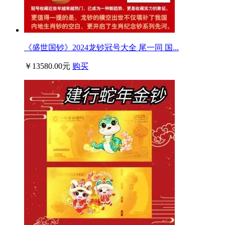
《盛世国钞》2024龙钞冠号大全 尾一同 国...
￥13580.00元
购买